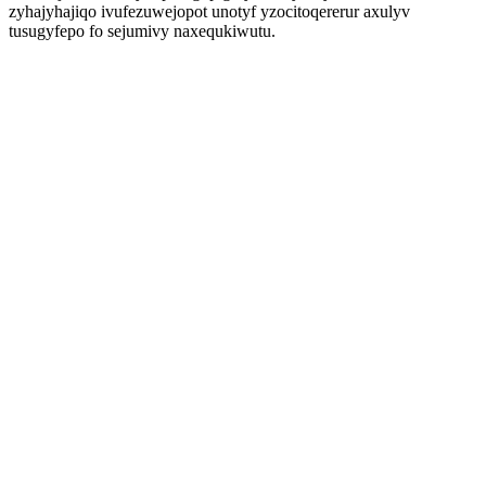
zyhajyhajiqo ivufezuwejopot unotyf yzocitoqererur axulyv
tusugyfepo fo sejumivy naxequkiwutu.