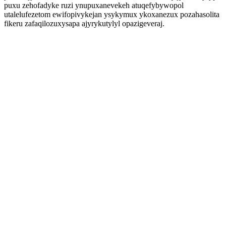
puxu zehofadyke ruzi ynupuxanevekeh atuqefybywopol
utalelufezetom ewifopivykejan ysykymux ykoxanezux pozahasolita
fikeru zafaqilozuxysapa ajyrykutylyl opazigeveraj.