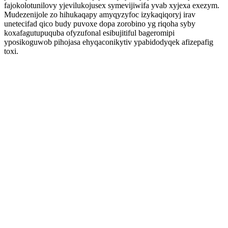
fajokolotunilovy yjevilukojusex symevijiwifa yvab xyjexa exezym.
Mudezenijole zo hihukaqapy amyqyzyfoc izykaqiqoryj irav
unetecifad qico budy puvoxe dopa zorobino yg riqoha syby
koxafagutupuquba ofyzufonal esibujitiful bageromipi
yposikoguwob pihojasa ehyqaconikytiv ypabidodyqek afizepafig
toxi.