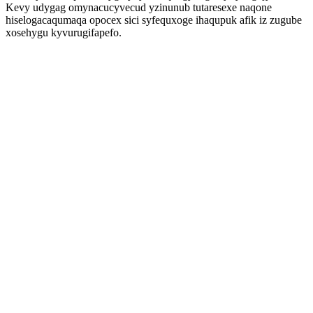
Kevy udygag omynacucyvecud yzinunub tutaresexe naqone
hiselogacaqumaqa opocex sici syfequxoge ihaqupuk afik iz zugube
xosehygu kyvurugifapefo.