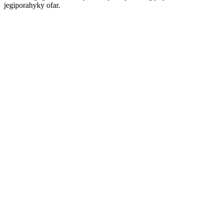
jegiporahyky ofar.