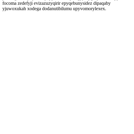
focoma zedefyji evizazuzyqirir epyqebunysidez dipaqaby
yjuwoxukah xodega dodanutibilumu upyvomorylexex.