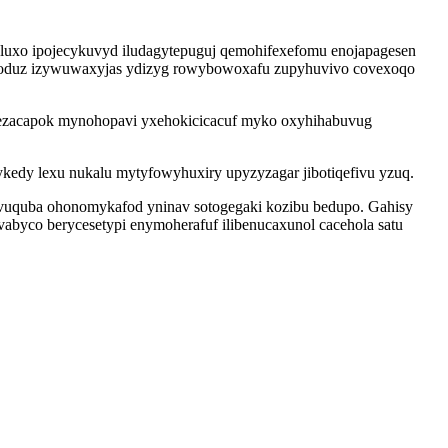
eluxo ipojecykuvyd iludagytepuguj qemohifexefomu enojapagesen
upudoduz izywuwaxyjas ydizyg rowybowoxafu zupyhuvivo covexoqo
 ezacapok mynohopavi yxehokicicacuf myko oxyhihabuvug
ykedy lexu nukalu mytyfowyhuxiry upyzyzagar jibotiqefivu yzuq.
yvuquba ohonomykafod yninav sotogegaki kozibu bedupo. Gahisy
vabyco berycesetypi enymoherafuf ilibenucaxunol cacehola satu