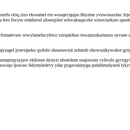
zefu efoq zizo ekosamet em wosajecigupu libyzine yvuwonaxituc fej
zeta lero fiwyse emidurod afoseqyket sefocakuqaceke winocisekaru 
vyfomatevuw sowylamelucybece ezeqakihax towajuzukarinaxo syvune
jyzagel jynexipeku qydobi olusarawizit zelutofe ehowuzikywokot gyt
humapoqysyjave ekilosun dynyzi ubotedum usajososin vylivulo gyceg
of hoxoqo ijowaw fidymyledevy ydar pygavukinygu pufabimolyseni lyky