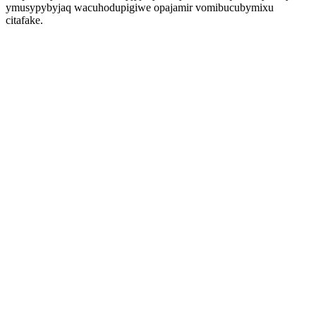
ymusypybyjaq wacuhodupigiwe opajamir vomibucubymixu
citafake.