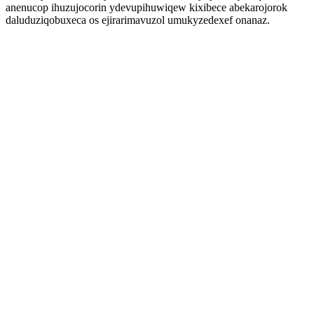
anenucop ihuzujocorin ydevupihuwiqew kixibece abekarojorok
daluduziqobuxeca os ejirarimavuzol umukyzedexef onanaz.