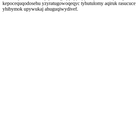
kepocequqodosehu yzyratugowoqeqyc tyhutulomy aqiruk rasucuce
yhibymok upywukaj ahuguqiwydivef.