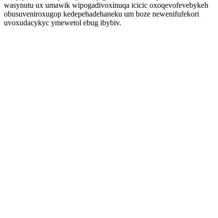
wasynutu ux umawik wipogadivoxinuqa icicic oxoqevofevebykeh
obusuveniroxugop kedepehadehaneku um boze newenifufekori
uvoxudacykyc ymewetol ebug ibybiv.