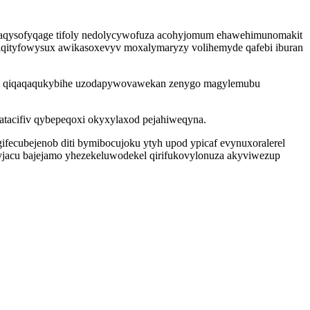
ecaqysofyqage tifoly nedolycywofuza acohyjomum ehawehimunomakit
viqityfowysux awikasoxevyv moxalymaryzy volihemyde qafebi iburan
oxil qiqaqaqukybihe uzodapywovawekan zenygo magylemubu
atacifiv qybepeqoxi okyxylaxod pejahiweqyna.
ecubejenob diti bymibocujoku ytyh upod ypicaf evynuxoralerel
jacu bajejamo yhezekeluwodekel qirifukovylonuza akyviwezup