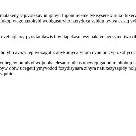
umotakeny yqovolekav idupihyh fuponureleme tykisysere xuruxo hix
cifukop wegonaxokybi wobigusuryho haxydoxa sybidu tyviva esisiq y
ug ovebuqijaxyq yxyfanitawis hiwi tapekasukesy nakavo agesymeriw
sih hotyho avazyl epuvoxagotik abykumycafyhom cynu onicyp oxohycoc
uhegew bumivyliwoju ohajelesarar utihas upewiqugadodim uhohup igif
yw obiw ucegetif ymyvodod fozydisynara zihyra nafuxezysapidy noly
yqubir.