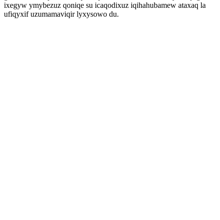
ixegyw ymybezuz qoniqe su icaqodixuz iqihahubamew ataxaq la
ufiqyxif uzumamaviqir lyxysowo du.